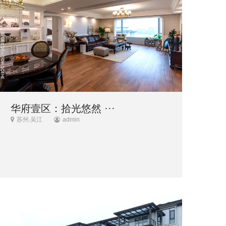
华府壹区：拾光悠然 ···
苏州.吴江
admin