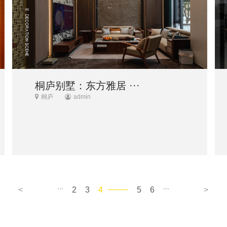
桐庐别墅：东方雅居 ···
桐庐
admin
···
···
<
2
3
4
5
6
>