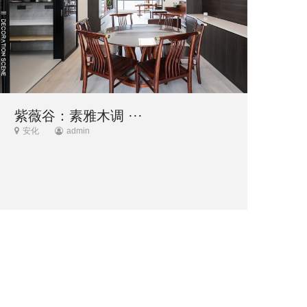
紫薇谷：素雅木调 ···
安化
admin