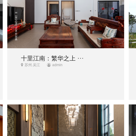
十里江南：繁华之上 ···
苏州.吴江
admin